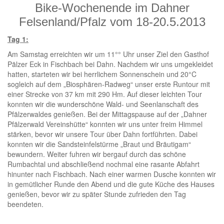
Bike-Wochenende im Dahner
Felsenland/Pfalz vom 18-20.5.2013
Freizeitsport & Touren
Tag 1:
Am Samstag erreichten wir um 11°° Uhr unser Ziel den Gasthof
Pälzer Eck in Fischbach bei Dahn. Nachdem wir uns umgekleidet
hatten, starteten wir bei herrlichem Sonnenschein und 20°C
sogleich auf dem „Biosphären-Radweg“ unser erste Runtour mit
Tourenportal
einer Strecke von 37 km mit 290 Hm. Auf dieser leichten Tour
konnten wir die wunderschöne Wald- und Seenlanschaft des
Pfälzerwaldes genießen. Bei der Mittagspause auf der „Dahner
Pfälzerwald Vereinshütte“ konnten wir uns unter freim Himmel
stärken, bevor wir unsere Tour über Dahn fortführten. Dabei
Info Links
konnten wir die Sandsteinfelstürme „Braut und Bräutigam“
bewundern. Weiter fuhren wir bergauf durch das schöne
Rumbachtal und abschließend nochmal eine rasante Abfahrt
hinunter nach Fischbach. Nach einer warmen Dusche konnten wir
in gemütlicher Runde den Abend und die gute Küche des Hauses
genießen, bevor wir zu später Stunde zufrieden den Tag
beendeten.