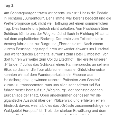
Tag 2:
Am Sonntagmorgen traten wir bereits um 10°° Uhr in die Pedale
in Richtung „Burgentour“. Der Himmel war bereits bedeckt und die
Wetterprognose gab nicht viel Hoffnung auf einen sommerlichen
Tag. Dies konnte uns jedoch nicht abhalten. Von Fischbach über
Schönau führte uns der Weg zunächst flach in Richtung Hirschtal
auf dem asphaltierten Radweg. Der erste zum Teil sehr steile
Anstieg führte uns zur Burgruine „Fleckenstein“. Nach einem
kurzen Besichtigungsstop fuhren wir wieder abwärts ins Hirschtal
und weiter durchs Dentheltal aufwärts zum Hotel Gimbelhof. Von
dort fuhren wir weiter zum Col du Litschhof. Hier ereilte unseren
„Präsident“ Julius das Schicksal eines Rahmenbruchs an seinem
Bike, so dass er die Tour abbrechen musste. Glücklicherweise
konnten wir auf dem Wanderparkplatz ein Ehepaar aus
Heidelberg dazu gewinnen unseren Patienten zum Gasthof
zurück zu transportieren, was uns allen sehr schwer fiel.Wir
fuhren weiter bergauf zur „Weglnburg“, der höchstgelegenen
Burganlage der Pfalz. Oben angekommen genossen wir die
gigantische Aussicht über den Pfälzerwald und erhielten einen
Eindruck davon, weshalb dies das „Grösste zusammenhängende
Waldgebiet Europas“ ist. Trotz der starken Bewölkung und dem