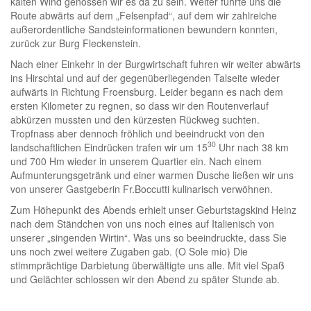
kalten Wind genossen wir es da zu sein. Weiter führte uns die
Route abwärts auf dem „Felsenpfad“, auf dem wir zahlreiche
außerordentliche Sandsteinformationen bewundern konnten,
zurück zur Burg Fleckenstein.
Nach einer Einkehr in der Burgwirtschaft fuhren wir weiter abwärts
ins Hirschtal und auf der gegenüberliegenden Talseite wieder
aufwärts in Richtung Froensburg. Leider begann es nach dem
ersten Kilometer zu regnen, so dass wir den Routenverlauf
abkürzen mussten und den kürzesten Rückweg suchten.
Tropfnass aber dennoch fröhlich und beeindruckt von den
30
landschaftlichen Eindrücken trafen wir um 15
Uhr nach 38 km
und 700 Hm wieder in unserem Quartier ein. Nach einem
Aufmunterungsgetränk und einer warmen Dusche ließen wir uns
von unserer Gastgeberin Fr.Boccutti kulinarisch verwöhnen.
Zum Höhepunkt des Abends erhielt unser Geburtstagskind Heinz
nach dem Ständchen von uns noch eines auf Italienisch von
unserer „singenden Wirtin“. Was uns so beeindruckte, dass Sie
uns noch zwei weitere Zugaben gab. (O Sole mio) Die
stimmprächtige Darbietung überwältigte uns alle. Mit viel Spaß
und Gelächter schlossen wir den Abend zu später Stunde ab.