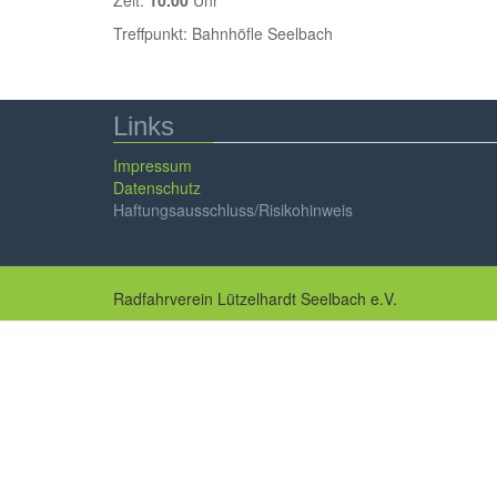
Zeit:
10.00
Uhr Zei
Treffpunkt: Bahnhöfle Seelbach Tref
Links
Impressum
Datenschutz
Haftungsausschluss/Risikohinweis
Radfahrverein Lützelhardt Seelbach e.V.