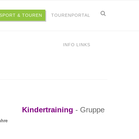
Suchform
Suche
TSPORT & TOUREN
TOURENPORTAL
INFO LINKS
e 1
Kindertraining
- Gruppe
ahre