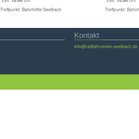
t:
10.00
Uhr Zeit:
10.00
Uhr
fpunkt: Bahnhöfle Seelbach Treffpunkt: Bahnhöfl
Kontakt
info@radfahrverein-seelbach.de