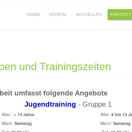
HOME
VEREIN
AKTUELLES
FREIZEI
pen und Trainingszeiten
beit umfasst folgende Angebote
pe 2
Jugendtraining
- Grupp
 :
> 14 Jahre
Alter:
8 bis 12 J
:
Samstag
Wann:
Samstag