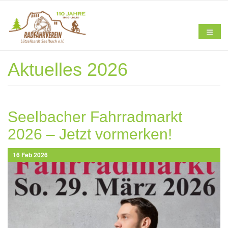
Direkt zum Inhalt
Aktuelles 2026
Home
Seelbacher Fahrradmarkt
2026 – Jetzt vormerken!
Verein
16 Feb 2026
screenshot_2026-02-
16_195709.png
Aktuelles