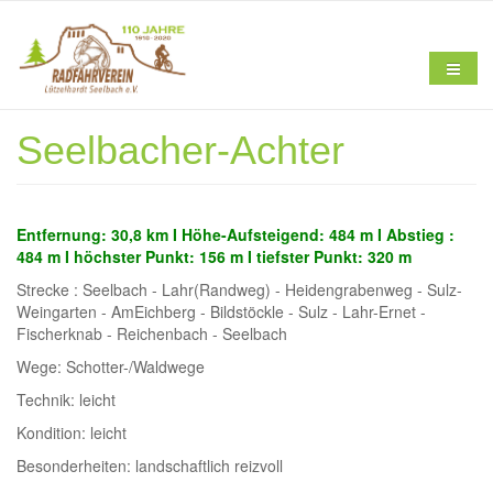
Direkt zum Inhalt
Seelbacher-Achter
Home
Entfernung: 30,8 km I Höhe-Aufsteigend: 484 m I Abstieg :
484 m I höchster Punkt: 156 m I tiefster Punkt: 320 m
Strecke : Seelbach - Lahr(Randweg) - Heidengrabenweg - Sulz-
Verein
Weingarten - AmEichberg - Bildstöckle - Sulz - Lahr-Ernet -
Fischerknab - Reichenbach - Seelbach
Wege: Schotter-/Waldwege
Technik: leicht
Aktuelles
Kondition: leicht
Besonderheiten: landschaftlich reizvoll