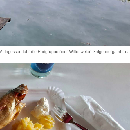
Mittagessen fuhr die Radgruppe über Wittenweier, Galgenberg/Lahr n