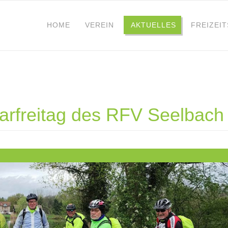
HOME
VEREIN
AKTUELLES
FREIZEI
arfreitag des RFV Seelbach
9.jpg