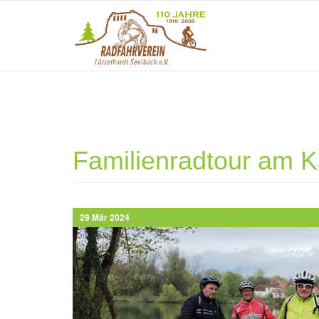
Direkt zum Inhalt
Familienradtour am K
29 Mär 2024
img_20240329_11472743