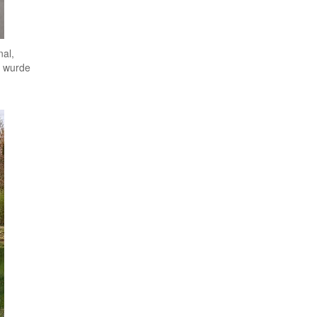
nal,
h wurde