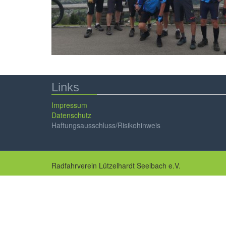
Links
Impressum
Datenschutz
Haftungsausschluss/Risikohinweis
Radfahrverein Lützelhardt Seelbach e.V.