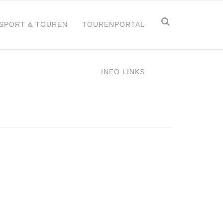
Suchform
Suche
TSPORT & TOUREN
TOURENPORTAL
INFO LINKS