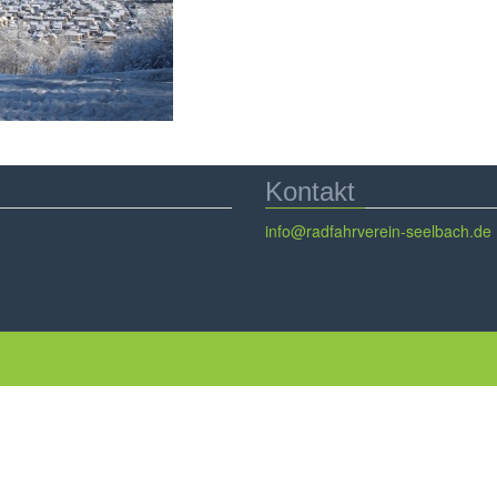
Kontakt
info@radfahrverein-seelbach.de