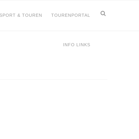
Suchform
Suche
TSPORT & TOUREN
TOURENPORTAL
INFO LINKS