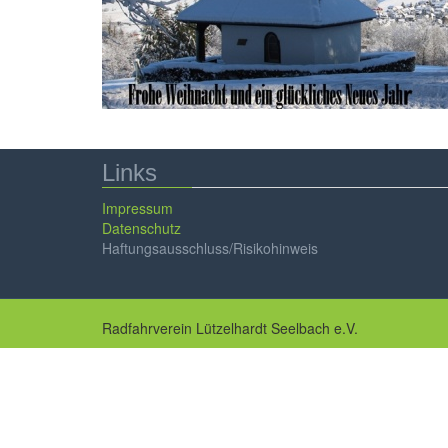
Links
Impressum
Datenschutz
Haftungsausschluss/Risikohinweis
Radfahrverein Lützelhardt Seelbach e.V.