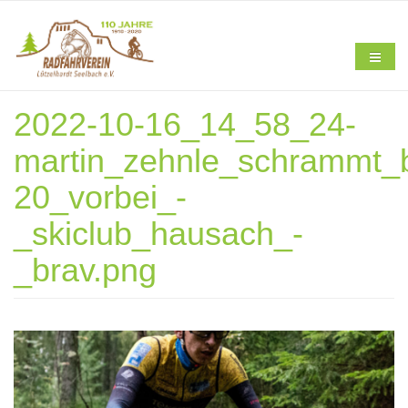
Direkt zum Inhalt
2022-10-16_14_58_24-
Home
martin_zehnle_schrammt_
20_vorbei_-
_skiclub_hausach_-
Verein
_brav.png
Aktuelles