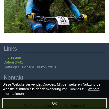
Freizeitsport & Touren
Tourenportal
Links
Impressum
Datenschutz
Haftungsausschluss/Risikohinweis
Info Links
Kontakt
Diese Website verwendet Cookies. Mit der weiteren Nutzung der
info@radfahrverein-seelbach.de
Website stimmen Sie der Verwendung von Cookies zu.
Weitere
Informationen
OK
Radfahrverein Lützelhardt Seelbach e.V.